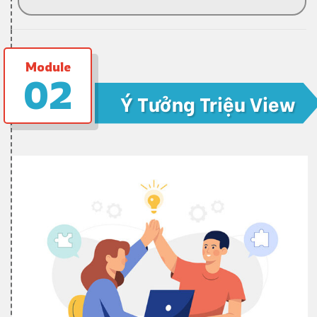
Module
02
Ý Tưởng Triệu View