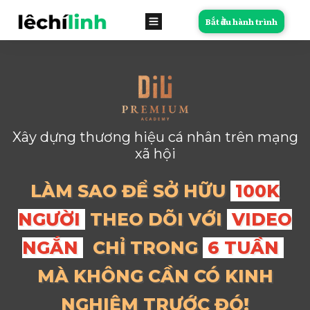
Bắt đầu hành trình
Xây dựng thương hiệu cá nhân trên mạng
xã hội
LÀM SAO ĐỂ SỞ HỮU
100K
NGƯỜI
THEO DÕI VỚI
VIDEO
NGẮN
CHỈ TRONG
6 TUẦN
MÀ KHÔNG CẦN CÓ KINH
NGHIỆM TRƯỚC ĐÓ!