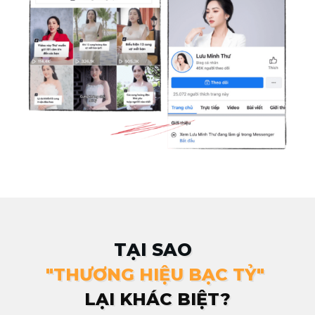
TẠI SAO
"THƯƠNG HIỆU BẠC TỶ"
LẠI KHÁC BIỆT?