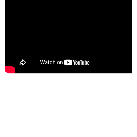
Hãy mời Linh một bữa ăn trưa, Linh sẽ mời
bạn tham gia chương trình