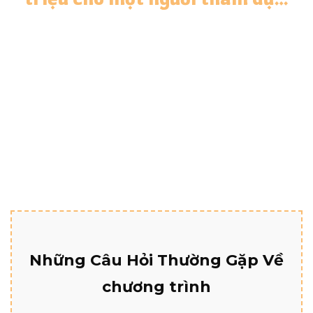
Và mọi người đã trả tới 10 triệu để tham gia
các khóa đào tạo tương tự trực tiếp.
Nhưng Linh tin rằng mọi người Việt Nam
trên khắp thế giới xứng đáng được trao
quyền với thông tin thường chỉ dành cho
1% chủ sở hữu doanh nghiệp hàng đầu.
Những Câu Hỏi Thường Gặp Về
chương trình