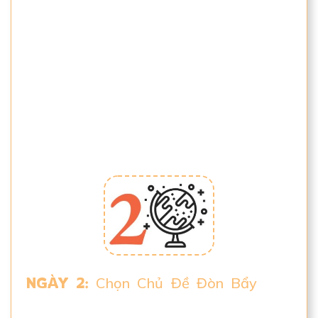
cơ bản trong cách bạn nhìn nhận tiền
bạc, kinh doanh và cách bạn làm nội
dung bằng cách chia sẻ các ví dụ thực
tế và bí mặt đằng sau của những điều
tưởng chừng đơn giản mà vô cùng quan
trọng.
NGÀY 2:
Chọn Chủ Đề Đòn Bẩy
. Bạn
nên chọn chủ đề nào? Tại sao bạn chọn