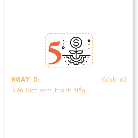
mật mà bạn không thể tìm ở đâu khác
ngoài Linh.
NGÀY 5:
Siêu quan trọng…
Cách để
biến lượt xem thành tiền
. Linh phải nói
điều này, rất nhiều người đang sở hữu
nhiều lượt xem và người theo dõi.
Nhưng họ không biết cách để kiếm tiền
với lợi thế đó!