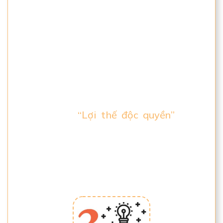
nó? Và làm thế nào để triển khai thực tế
bước từng bước.
Chúng ta sẽ đề cập đến những chủ đề
mà bạn nên chọn để xây dựng thương
hiệu cá nhân. Đâu là bí mật khiến cho
bạn sở hữu
“Lợi thế độc quyền”
trong
kinh doanh mà chỉ bạn mới có được. Và
bất cứ ai cố gắng sao chép bạn sẽ trở
thành người thua cuộc.