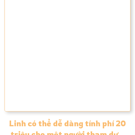
Và bây giờ, sau hàng năm trời nghiên
cứu, phát triển và khám phá trong thực
tế.
Linh muốn chia sẻ với bạn toàn bộ
những cách mà Linh đã sử dụng để kiếm
tiền với Thương Hiệu Cá Nhân của mình.
Cách để biến lượt xem thành tiền và
nhiều hơn nữa...
Linh có thể dễ dàng tính phí 20
triệu cho một người tham dự…