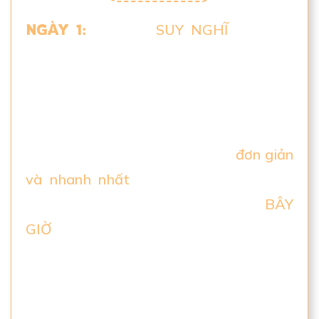
NGÀY 1:
Bạn cần
SUY NGHĨ
như một
Người Xây Dựng Kịch Bản Triệu Lượt
Xem và Linh sẽ chia sẻ với bạn cách
triển khai. Linh sẽ giải thích lý do tại sao
tạo ra những video hàng triệu lượt xem
(và lợi ích nó mang lại) là cách
đơn giản
và nhanh nhất
để đạt được mục tiêu
tăng trưởng của bạn và tại sao
BÂY
GIỜ
là thời điểm tốt nhất trong mọi thời
đại để làm điều này.
Chúng ta đang nói về một sự thay đổi