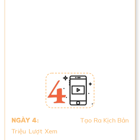
Những người khác đang làm phức tạp ý
tưởng, cao siêu và thần thánh hóa nó!
Linh sẽ chia sẻ với bạn cách đơn giản và
hiệu quả để làm điều này!
NGÀY 4:
Phần thú vị…
Tạo Ra Kịch Bản
Triệu Lượt Xem
. Chúng ta sẽ thảo luận