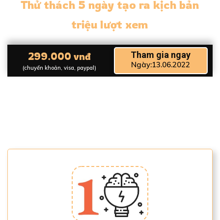
Thử thách 5 ngày tạo ra kịch bản
triệu lượt xem
Tham gia ngay
299.000 vnđ
Ngày:13.06.2022
(chuyển khoản, visa, paypal)
Thay đổi mãi mãi công việc kinh doanh nhờ
thương hiệu trên mạng xã hội. Đây là cách
Linh sẽ đồng hành cùng bạn: