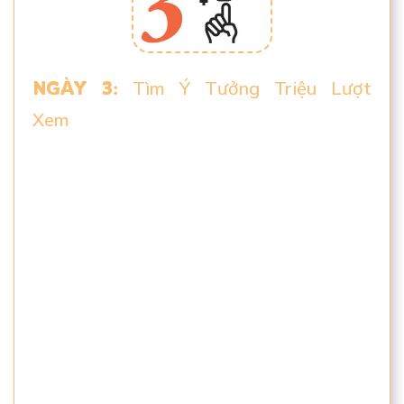
NGÀY 3:
Tìm Ý Tưởng Triệu Lượt
Xem
. Đặc biệt hơn là các ý tưởng hàng
chục triệu lượt xem… mà không cần phải
là người sáng tạo, không cần có kinh
nghiệm trước đây để làm điều này
Có 1 vài nguồn ý tưởng đơn giản nhưng
ít được biết tới. Bạn chỉ cần truy cập
nguồn ý tưởng đó, chọn lấy những thứ
phù hợp với bạn. Và công việc hoàn
thành!