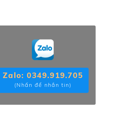
:
Zalo: 0349.919.705
(Nhấn để nhắn tin)