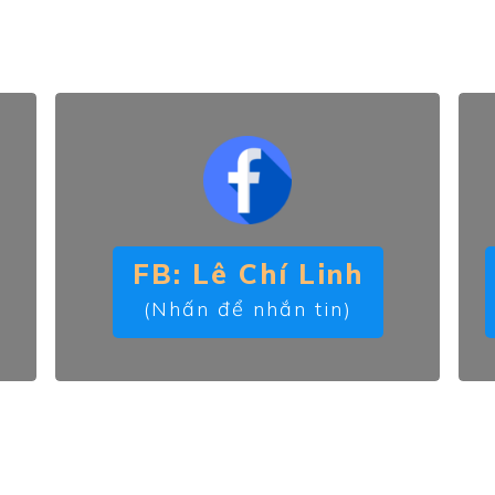
Trong trường hợp, bạn muốn hỗ trợ ngay
FB: Lê Chí Linh
(Nhấn để nhắn tin)