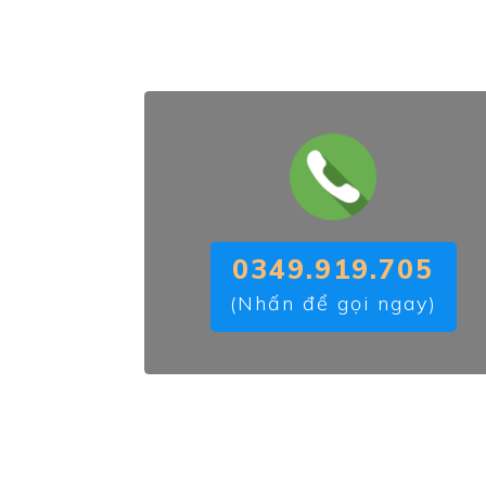
0349.919.705
(Nhấn để gọi ngay)