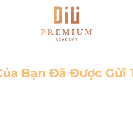
Của Bạn Đã Được Gửi
vấn sẽ chủ động liên hệ lại cho bạn sớ
Xin cảm ơn !!!